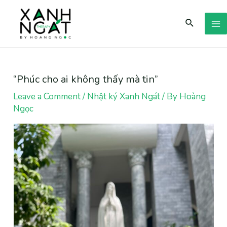
Skip
Search
to
M
content
M
“Phúc cho ai không thấy mà tin”
Leave a Comment
/
Nhật ký Xanh Ngát
/ By
Hoàng
Ngọc