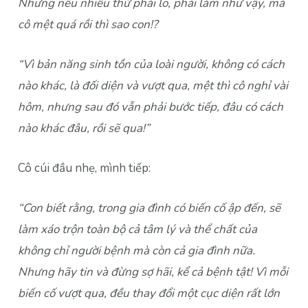
Nhưng nếu nhiều thứ phải lo, phải làm như vậy, mà
cô mệt quá rồi thì sao con!?
“Vì bản năng sinh tồn của loài người, không có cách
nào khác, là đối diện và vượt qua, mệt thì cô nghỉ vài
hôm, nhưng sau đó vẫn phải bước tiếp, đâu có cách
nào khác đâu, rồi sẽ qua!”
Cô cúi đầu nhẹ, mình tiếp:
“Con biết rằng, trong gia đình có biến cố ập đến, sẽ
làm xáo trộn toàn bộ cả tâm lý và thể chất của
không chỉ người bệnh mà còn cả gia đình nữa.
Nhưng hãy tin và đừng sợ hãi, kể cả bệnh tật! Vì mỗi
biến cố vượt qua, đều thay đổi một cục diện rất lớn