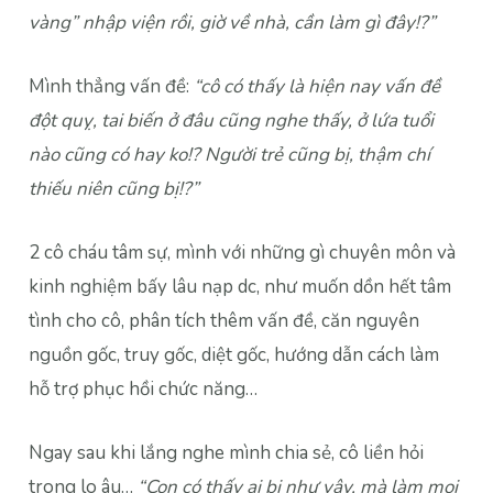
vàng” nhập viện rồi, giờ về nhà, cần làm gì đây!?”
Mình thẳng vấn đề:
“cô có thấy là hiện nay vấn đề
đột quỵ, tai biến ở đâu cũng nghe thấy, ở lứa tuổi
nào cũng có hay ko!? Người trẻ cũng bị, thậm chí
thiếu niên cũng bị!?”
2 cô cháu tâm sự, mình với những gì chuyên môn và
kinh nghiệm bấy lâu nạp dc, như muốn dồn hết tâm
tình cho cô, phân tích thêm vấn đề, căn nguyên
nguồn gốc, truy gốc, diệt gốc, hướng dẫn cách làm
hỗ trợ phục hồi chức năng…
Ngay sau khi lắng nghe mình chia sẻ, cô liền hỏi
trong lo âu…
“Con có thấy ai bị như vậy, mà làm mọi