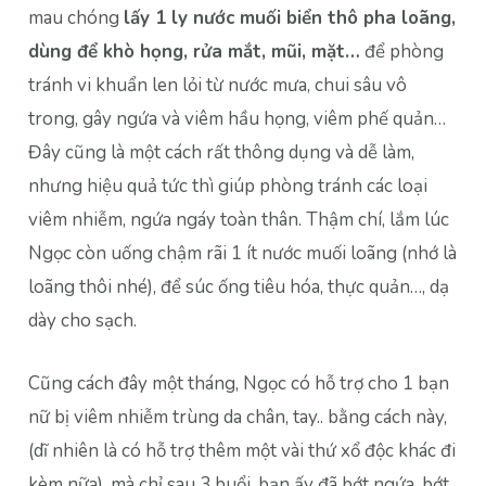
mau chóng
lấy 1 ly nước muối biển thô pha loãng,
dùng để khò họng, rửa mắt, mũi, mặt…
để phòng
tránh vi khuẩn len lỏi từ nước mưa, chui sâu vô
trong, gây ngứa và viêm hầu họng, viêm phế quản…
Đây cũng là một cách rất thông dụng và dễ làm,
nhưng hiệu quả tức thì giúp phòng tránh các loại
viêm nhiễm, ngứa ngáy toàn thân. Thậm chí, lắm lúc
Ngọc còn uống chậm rãi 1 ít nước muối loãng (nhớ là
loãng thôi nhé), để súc ống tiêu hóa, thực quản…, dạ
dày cho sạch.
Cũng cách đây một tháng, Ngọc có hỗ trợ cho 1 bạn
nữ bị viêm nhiễm trùng da chân, tay.. bằng cách này,
(dĩ nhiên là có hỗ trợ thêm một vài thứ xổ độc khác đi
kèm nữa), mà chỉ sau 3 buổi, bạn ấy đã bớt ngứa, bớt