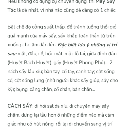
Nếu không có dụng cụ chuyên dụng, thì
Máy Sấy
Tóc
là dễ nhất, vì nhà nào cũng dễ dàng có 1 chiếc.
Bật chế độ công suất thấp, để tránh luồng thổi gió
quá mạnh của máy sấy, sấy khắp toàn thân từ trên
xuống cho ấm dần lên.
Đặc biệt lưu ý những vị trí
sau:
mặt, đầu, cổ, hốc mắt, mũi, lỗ tai, giữa đỉnh đầu
(Huyệt Bách Huyệt), gáy (Huyệt Phong Phủ)… 2
nách sấy lâu xíu; bàn tay, cổ tay, cánh tay; cột sống
cổ, cột sống lưng (nhờ người khác sấy giúp, sấy cho
kỹ); bụng, cẳng chân, cổ chân, bàn chân…
CÁCH SẤY
: dí hơi sát da xíu, di chuyển máy sấy
chậm, dừng lại lâu hơn ở những điểm nào mà cảm
giác như có hút nóng, rồi lại di chuyển sang vị trí