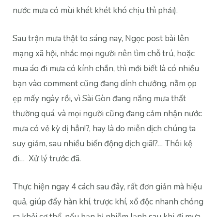
nước mưa có mùi khét khét khó chịu thì phải).
Sau trận mưa thật to sáng nay, Ngọc post bài lên
mạng xã hội, nhắc mọi người nên tìm chỗ trú, hoặc
mua áo đi mưa có kính chắn, thì mới biết là có nhiều
bạn vào comment cũng đang dính chưởng, nằm ọp
ẹp mấy ngày rồi, vì Sài Gòn đang nắng mưa thất
thường quá, và mọi người cũng đang cảm nhận nước
mưa có vẻ kỳ dị hẳn!?, hay là do miễn dịch chúng ta
suy giảm, sau nhiều biến động dịch giã!?… Thôi kệ
đi… Xử lý trước đã.
Thực hiện ngay 4 cách sau đây, rất đơn giản mà hiệu
quả, giúp đẩy hàn khí, trược khí, xổ độc nhanh chóng
ra khỏi cơ thể, nếu bạn bị nhiễm lạnh sau khi đi mưa