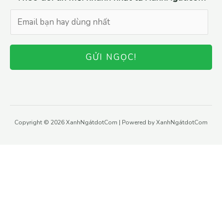
GỬI NGỌC!
Copyright © 2026 XanhNgátdotCom | Powered by XanhNgátdotCom